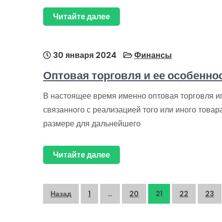
Читайте далее
30 января 2024
Финансы
Оптовая торговля и ее особенно
В настоящее время именно оптовая торговля иг
связанного с реализацией того или иного товар
размере для дальнейшего
Читайте далее
Пагинация
Назад
1
…
20
21
22
23
записей