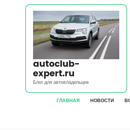
Перейти
к
содержимому
autoclub-
expert.ru
Блог для автовладельцев
ГЛАВНАЯ
НОВОСТИ
В