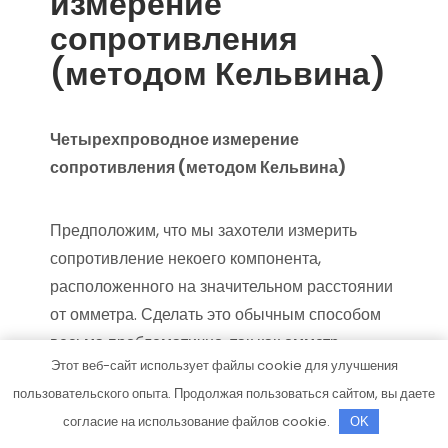
измерение
сопротивления
(методом Кельвина)
Четырехпроводное измерение
сопротивления (методом Кельвина)
Предположим, что мы захотели измерить
сопротивление некоего компонента,
расположенного на значительном расстоянии
от омметра. Сделать это обычным способом
весьма проблематично, так как омметр
Этот веб-сайт использует файлы cookie для улучшения
измерит все сопротивления цепи, включая
пользовательского опыта. Продолжая пользоваться сайтом, вы даете
сопротивления соединительных проводов
согласие на использование файлов cookie.
OK
(Rпровода) и сопротивление самого