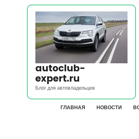
Перейти
к
содержимому
autoclub-
expert.ru
Блог для автовладельцев
ГЛАВНАЯ
НОВОСТИ
В