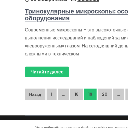
Тринокулярные микроскопы: осо
оборудования
Современные микроскопы – это высокоточные 
выполнения исследований и наблюдений за ми
«невооруженным» глазом. На сегодняшний ден
сложными в техническом
Читайте далее
Пагинация
Назад
1
…
18
19
20
…
записей
autoclub-expert.ru
Этот веб-сайт использует файлы cookie для улучше