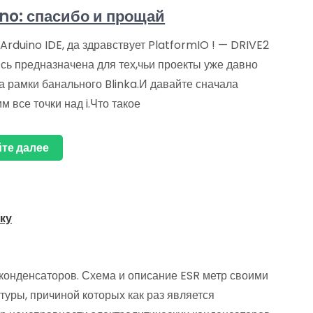
no: спасибо и прощай
rduino IDE, да здравствует PlatformIO ! — DRIVE2
сь предназначена для тех,чьи проекты уже давно
а рамки банального Blinka.И давайте сначала
м все точки над i.Что такое
те далее
ку
конденсаторов. Схема и описание ESR метр своими
туры, причиной которых как раз является