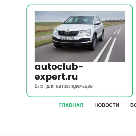
Перейти
к
содержимому
autoclub-
expert.ru
Блог для автовладельцев
ГЛАВНАЯ
НОВОСТИ
В